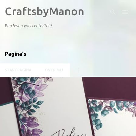
CraftsbyManon
Doorgaan naar hoofdcontent
Een leven vol creativiteit!
Pagina's
STARTPAGINA
OVER MIJ
P
o
s
t
s