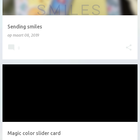
Sending smiles
op
maart 08, 2019
0
Magic color slider card