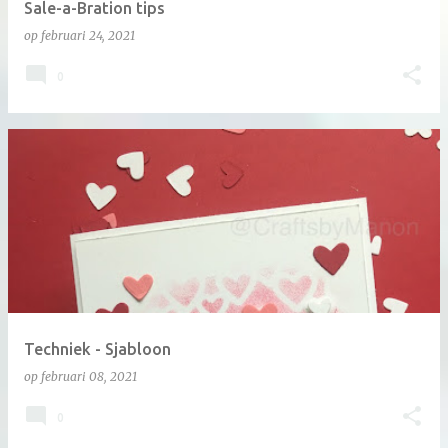
Sale-a-Bration tips
op
februari 24, 2021
0
Techniek - Sjabloon
op
februari 08, 2021
0