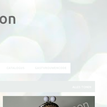
Doorgaan naar hoofdcontent
non
CATALOGUS
GASTVROUWENCODE
ALLES TONEN
ACCESSOIRES
ACCESSORIES
COIN PURSE
+
10