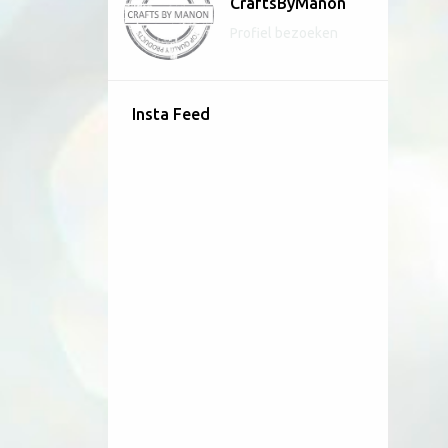
CraftsByManon
Profiel bezoeken
Insta Feed