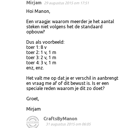
Mirjam
29 augustus 2015 om 17:51
Hoi Manon,
Een vraagje: waarom meerder je het aantal
steken niet volgens het de standaard
opbouw?
Dus als voorbeeld:
toer 1: 8 v
toer 2: 1 v, 1 m
toer 3: 2 v, 1 m
toer 4: 3 v, 1 m
enz, enz.
Het valt me op dat je er verschil in aanbrengt
en vraag me af of dit bewust is. Is er een
speciale reden waarom je dit zo doet?
Groet,
Mirjam
CraftsByManon
31 augustus 2015 om 06:05