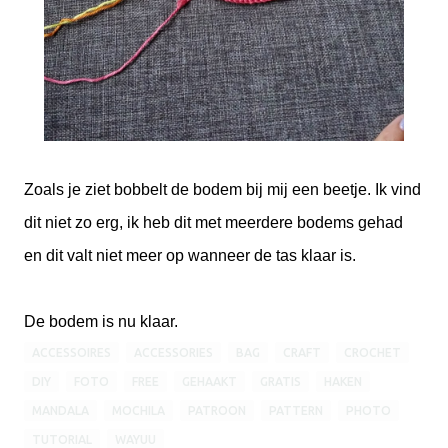
Zoals je ziet bobbelt de bodem bij mij een beetje. Ik vind
dit niet zo erg, ik heb dit met meerdere bodems gehad
en dit valt niet meer op wanneer de tas klaar is.
De bodem is nu klaar.
ACCESSOIRES
ACCESSORIES
BAG
CRAFT
CROCHET
DIY
FOTO
FREE
GEHAAKT
GRATIS
HAKEN
MANDALA
MOCHILA
PATROON
PATTERN
PHOTO
TUTORIAL
WAYUU