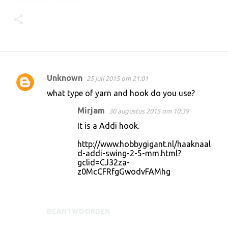
Unknown
25 juli 2015 om 21:01
R
what type of yarn and hook do you use?
e
Mirjam
30 augustus 2015 om 10:39
a
It is a Addi hook.
c
t
http://www.hobbygigant.nl/haaknaal
d-addi-swing-2-5-mm.html?
i
gclid=CJ32za-
e
z0McCFRfgGwodvFAMhg
s
BEANTWOORDEN