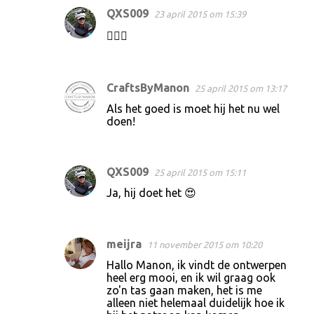
QXS009
23 april 2015 om 15:39
s
👍🏻😍
CraftsByManon
25 april 2015 om 13:17
Als het goed is moet hij het nu wel
doen!
QXS009
25 april 2015 om 15:11
Ja, hij doet het 😍
meijra
11 november 2015 om 10:20
Hallo Manon, ik vindt de ontwerpen
heel erg mooi, en ik wil graag ook
zo'n tas gaan maken, het is me
alleen niet helemaal duidelijk hoe ik