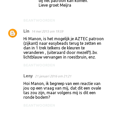
bij het patroon kan komen.
Lieve groet Meijra
BEANTWOORDEN
Lin
14 mei 2015 om 19:59
Hi Manon, is het mogelijk je AZTEC patroon
(zijkant) naar easybeads terug te zetten en
dan in 1 trek telkens de kleuren te
veranderen , (uiteraard door mezelf!)..bv.
lichtblauw vervangen in roestbruin, enz.
BEANTWOORDEN
Leny
21 januari 2016 om 21:21
Hoi Manon, ik begreep van een reactie van
jou op een vraag van mij, dat dit een ovale
tas zou zijn, maar volgens mij is dit een
ronde bodem?
BEANTWOORDEN