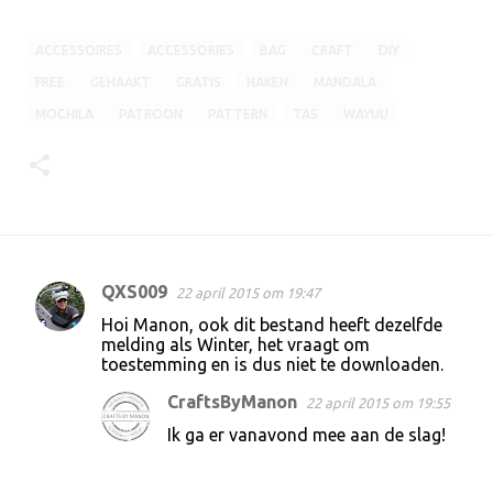
ACCESSOIRES
ACCESSORIES
BAG
CRAFT
DIY
FREE
GEHAAKT
GRATIS
HAKEN
MANDALA
MOCHILA
PATROON
PATTERN
TAS
WAYUU
QXS009
22 april 2015 om 19:47
R
Hoi Manon, ook dit bestand heeft dezelfde
e
melding als Winter, het vraagt om
toestemming en is dus niet te downloaden.
a
c
CraftsByManon
22 april 2015 om 19:55
t
Ik ga er vanavond mee aan de slag!
i
e