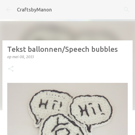
Doorgaan naar hoofdcontent
CraftsbyManon
Tekst ballonnen/Speech bubbles
op
mei 08, 2013