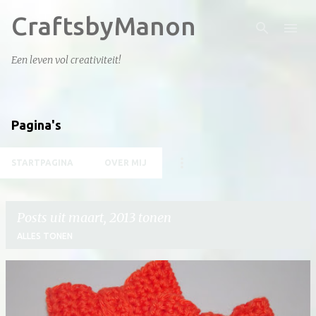
CraftsbyManon
Doorgaan naar hoofdcontent
Een leven vol creativiteit!
Pagina's
STARTPAGINA
OVER MIJ
Posts uit maart, 2013 tonen
ALLES TONEN
P
o