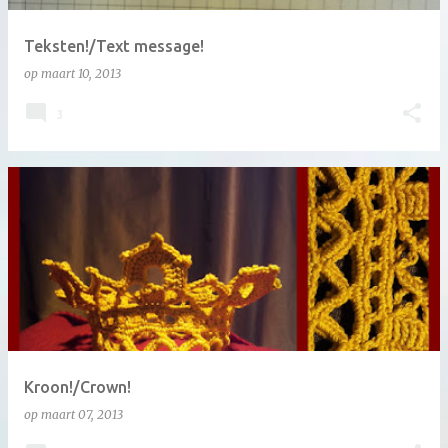
Teksten!/Text message!
op
maart 10, 2013
3
Kroon!/Crown!
op
maart 07, 2013