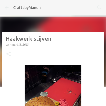
Doorgaan naar hoofdcontent
CraftsbyManon
Haakwerk stijven
op
maart 13, 2013