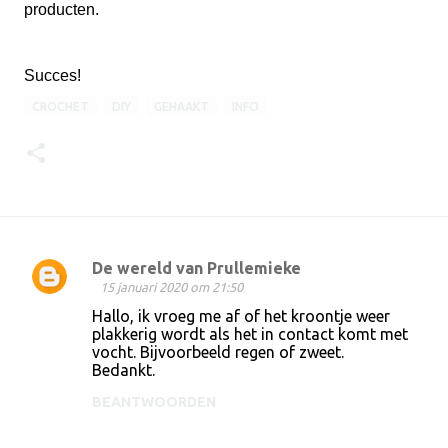
producten.
Succes!
CROCHET
DIY
GEHAAKT
INFO
De wereld van Prullemieke
R
15 januari 2020 om 21:50
e
Hallo, ik vroeg me af of het kroontje weer
plakkerig wordt als het in contact komt met
a
vocht. Bijvoorbeeld regen of zweet.
c
Bedankt.
t
BEANTWOORDEN
i